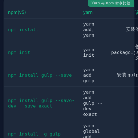
Yarn 与 npm 命令比较
npm(v5)
yarn
yarn
安装
npm install
add
,
yarn
yarn
npm init
package.j
init
yarn
安装
gul
npm install gulp --save
add
gulp
yarn
add
npm install gulp --save-
gulp --
dev --save-exact
dev --
exact
yarn
global
npm install -g gulp
add