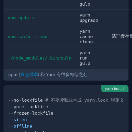
gulp
yarn
npm update
upgrade
yarn
清理缓存
npm cache clean
cache
clean
yarn
./node_modules/.bin/gulp
run
gulp
npm
(
备忘清单
)
和 Yarn 有很多相似之处
yarn install
--no-lockfile 
# 不要读取或生成 yarn.lock 锁定文件
--silent
--offline