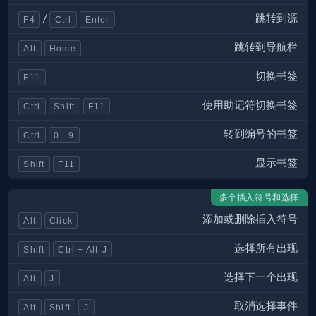
跳转到源
/
F4
Ctrl
Enter
跳转到导航栏
Alt
Home
切换书签
F11
使用助记符切换书签
Ctrl
Shift
F11
转到编号的书签
Ctrl
0...9
显示书签
Shift
F11
多个插入符号和选择
添加或删除插入符号
Alt
Click
选择所有出现
Shift
Ctrl + Alt-J
选择下一个出现
Alt
J
取消选择事件
Alt
Shift
J