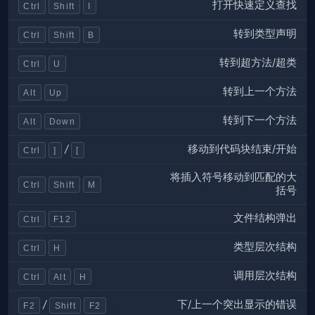
打开快速定义查找
Ctrl
Shift
I
转到类型声明
Ctrl
Shift
B
转到超方法/超类
Ctrl
U
转到上一个方法
Alt
Up
转到下一个方法
Alt
Down
移动到代码块结束/开始
/
Ctrl
]
[
将插入符号移动到匹配的大
Ctrl
Shift
M
括号
文件结构弹出
Ctrl
F12
类型层次结构
Ctrl
H
调用层次结构
Ctrl
Alt
H
下/上一个突出显示的错误
/
F2
Shift
F2