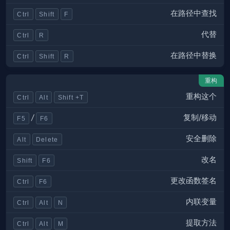
在路径中查找
Ctrl
Shift
F
代替
Ctrl
R
在路径中替换
Ctrl
Shift
R
重构
重构这个
Ctrl
Alt
Shift +T
复制/移动
/
F5
F6
安全删除
Alt
Delete
改名
Shift
F6
更改函数签名
Ctrl
F6
内联变量
Ctrl
Alt
N
提取方法
Ctrl
Alt
M