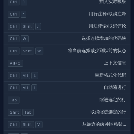
插入实时模板
Ctrl
J
用行注释/取消注释
Ctrl
/
用块评论/取消评论
Ctrl
Shift
/
选择连续增加的代码块
Ctrl
W
将当前选择减少到以前的状态
Ctrl
Shift
W
上下文信息
Alt+Q
重新格式化代码
Ctrl
Alt
L
自动缩进行
Ctrl
Alt
I
缩进选定的行
Tab
取消缩进选定的行
Shift
Tab
从最近的缓冲区粘贴...
Ctrl
Shift
V