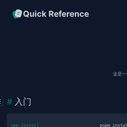
Quick Reference
这是
入门
npm install
pnpm insta