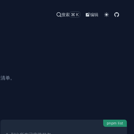
搜索
⌘K
编辑
用清单。
pnpm list