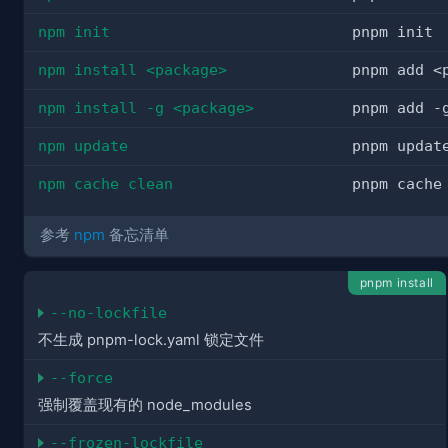
npm init
pnpm init
npm install <package>
pnpm add <
npm install -g <package>
pnpm add -
npm update
pnpm updat
npm cache clean
pnpm cache
参考
npm
备忘清单
pnpm install
--no-lockfile
不生成 pnpm-lock.yaml 锁定文件
--force
强制覆盖现有的 node_modules
--frozen-lockfile