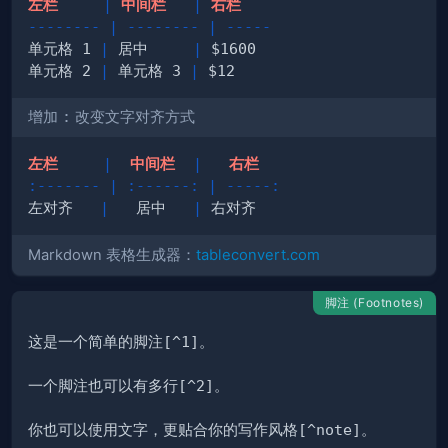
左栏     
|
 中间栏   
|
 右栏  
--------
|
--------
|
-----
单元格 1 
|
 居中     
|
 $1600
单元格 2 
|
 单元格 3 
|
 $12 
增加
:
改变文字对齐方式
左栏     
|
  中间栏  
|
   右栏 
:-------
|
:------:
|
-----:
左对齐   
|
   居中   
|
 右对齐
Markdown 表格生成器：
tableconvert.com
脚注 (Footnotes)