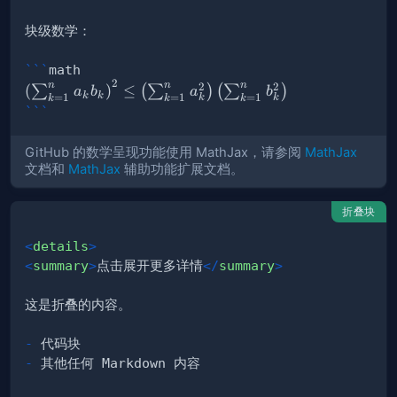
```
math
2
\left( \sum_{k=1}^n a_k b_k \right)^2 \leq \left( 
n
n
n
2
2
(
)
≤
∑
(
∑
)
(
∑
)
a
b
a
b
k
k
=
1
=
1
=
1
k
k
k
k
k
```
GitHub 的数学呈现功能使用 MathJax，请参阅
MathJax
文档和
MathJax
辅助功能扩展文档。
折叠块
<
details
>
<
summary
>
点击展开更多详情
</
summary
>
-
-