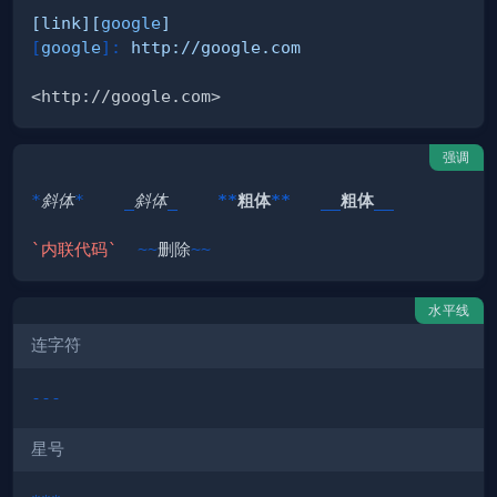
[
link
][
google
]
[
google
]
:
 http://google.com
强调
*
斜体
*
_
斜体
_
**
粗体
**
__
粗体
__
`内联代码`
~~
删除
~~
水平线
连字符
---
星号