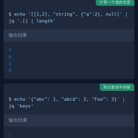
计算一个值的长度
$ 
echo
'[[1,2], "string", {"a":2}, null]'
|
jq 
'.[] | length'
输出结果
2
6
1
0
取出数组中的键
$ 
echo
'{"abc": 1, "abcd": 2, "Foo": 3}'
|
jq 
'keys'
输出结果
[