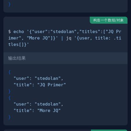
}
构造一个数组/对象
$ 
echo
'{"user":"stedolan","titles":["JQ Pr
imer", "More JQ"]}'
|
 jq 
'{user, title: .ti
tles[]}'
输出结果
{
"user"
:
"stedolan"
"title"
:
"JQ Primer"
}
{
"user"
:
"stedolan"
"title"
:
"More JQ"
}