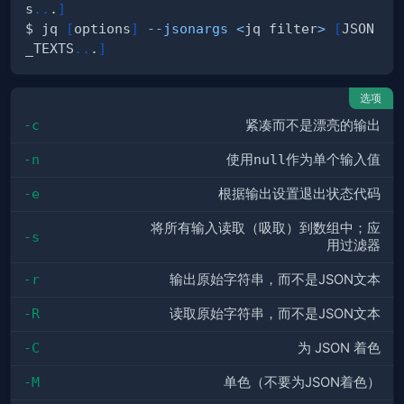
s
..
.
]
$ jq 
[
options
]
--jsonargs
<
jq filter
>
[
JSON
_TEXTS
..
.
]
选项
-c
紧凑而不是漂亮的输出
-n
使用
null
作为单个输入值
-e
根据输出设置退出状态代码
将所有输入读取（吸取）到数组中；应
-s
用过滤器
-r
输出原始字符串，而不是JSON文本
-R
读取原始字符串，而不是JSON文本
-C
为 JSON 着色
-M
单色（不要为JSON着色）