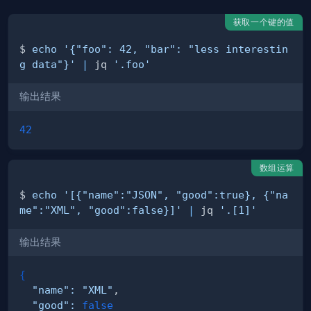
获取一个键的值
$ 
echo
'{"foo": 42, "bar": "less interestin
g data"}'
|
 jq 
'.foo'
输出结果
42
数组运算
$ 
echo
'[{"name":"JSON", "good":true}, {"na
me":"XML", "good":false}]'
|
 jq 
'.[1]'
输出结果
{
"name"
:
"XML"
"good"
:
false