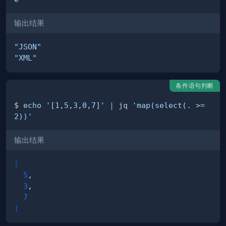
输出结果
"JSON"
"XML"
条件语句判断
$ 
echo
'[1,5,3,0,7]'
|
 jq 
'map(select(. >= 
2))'
输出结果
[
5
3
7
]