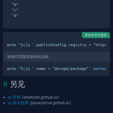
"b"
,
"c"
,
"d"
]
更改发布注册表
echo
"
$(
jq 
'.publishConfig.registry = "https:/
将组织范围添加到包名称
echo
"
$(
jq 
'.name = "@scope/package"'
 package.
另见
jq 官网
(stedolan.github.io)
jq 命令使用
(jaywcjlove.github.io)