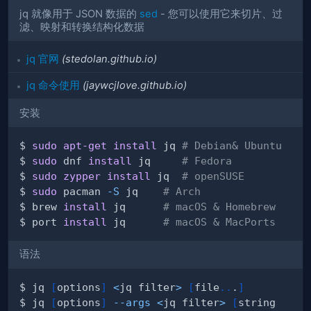
jq 就像用于 JSON 数据的
sed
- 您可以使用它来切片、过
滤、映射和转换结构化数据
jq 官网
(stedolan.github.io)
jq 命令使用
(jaywcjlove.github.io)
安装
$ 
sudo
apt-get
install
 jq 
# Debian& Ubuntu
$ 
sudo
 dnf 
install
 jq     
# Fedora 
$ 
sudo
zypper
install
 jq  
# openSUSE
$ 
sudo
 pacman 
-S
 jq    
# Arch
$ brew 
install
 jq      
# macOS & Homebrew
$ port 
install
 jq      
# macOS & MacPorts
语法
$ jq 
[
options
]
<
jq filter
>
[
file
..
.
]
$ jq 
[
options
]
--args
<
jq filter
>
[
string