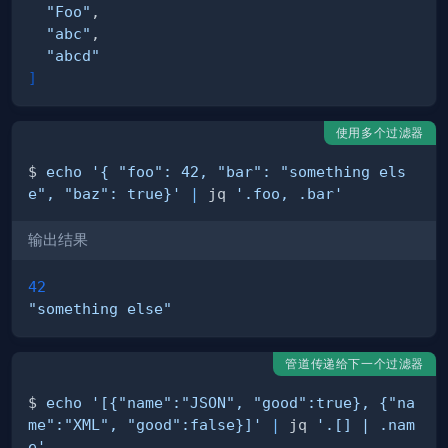
"Foo"
"abc"
"abcd"
]
使用多个过滤器
$ 
echo
'{ "foo": 42, "bar": "something els
e", "baz": true}'
|
 jq 
'.foo, .bar'
输出结果
42
"something else"
管道传递给下一个过滤器
$ 
echo
'[{"name":"JSON", "good":true}, {"na
me":"XML", "good":false}]'
|
 jq 
'.[] | .nam
e'