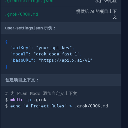
.grok/settings.json
项目级配置
提供给 AI 的项目上下
.grok/GROK.md
文
user-settings.json 示例：
{
"apiKey"
:
"your_api_key"
,
"model"
:
"grok-code-fast-1"
,
"baseURL"
:
"https://api.x.ai/v1"
}
创建项目上下文：
# 为 Plan Mode 添加自定义上下文
$ 
mkdir
-p
$ 
echo
"# Project Rules"
>