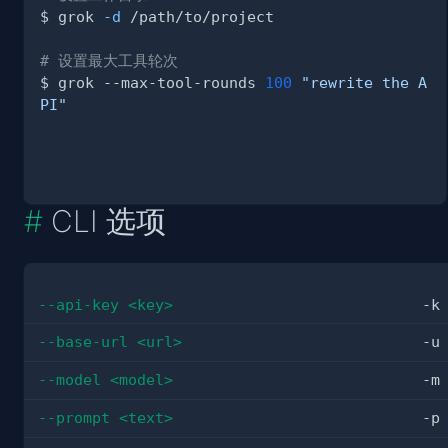
$ grok 
-d
# 设置最大工具轮次
$ grok --max-tool-rounds 
100
"rewrite the A
PI"
CLI 选项
--api-key <key>
-k
--base-url <url>
-u
--model <model>
-m
--prompt <text>
-p