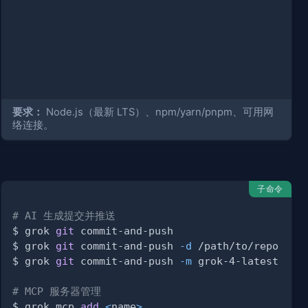
要求：
Node.js（最新 LTS）、npm/yarn/pnpm、可用网
络连接。
子命令
# AI 生成提交并推送
$ grok 
git
$ grok 
git
 commit-and-push 
-d
$ grok 
git
 commit-and-push 
-m
# MCP 服务器管理
$ grok mcp 
add
<
name
>