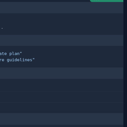
ate plan"
re guidelines"