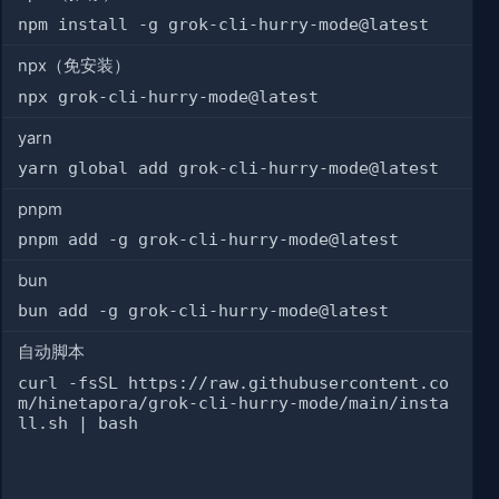
npm install -g grok-cli-hurry-mode@latest
npx（免安装）
npx grok-cli-hurry-mode@latest
yarn
yarn global add grok-cli-hurry-mode@latest
pnpm
pnpm add -g grok-cli-hurry-mode@latest
bun
bun add -g grok-cli-hurry-mode@latest
自动脚本
curl -fsSL https://raw.githubusercontent.co
m/hinetapora/grok-cli-hurry-mode/main/insta
ll.sh | bash