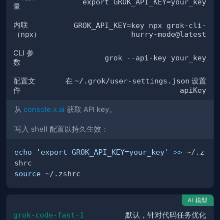
export GROK_API_KEY=your_key
量
内联
GROK_API_KEY=key npx grok-cli-
（npx）
hurry-mode@latest
CLI 参
grok --api-key your_key
数
配置文
在
~/.grok/user-settings.json
设置
件
apiKey
从
console.x.ai
获取 API key。
写入 shell 配置以持久生效：
echo
'export GROK_API_KEY=your_key'
>>
 ~/.z
source
AI 模型
grok-code-fast-1
默认，针对代码任务优化