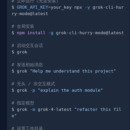
# 立即运行（无需安装）
$ 
GROK_API_KEY
=
your_key npx 
-y
 grok-cli-hur
# 全局安装
$ 
npm
install
-g
# 启动交互会话
# 发送初始消息
$ grok 
"Help me understand this project"
# 无头 / 非交互模式
$ grok 
-p
"explain the auth module"
# 指定模型
$ grok 
-m
 grok-4-latest 
"refactor this fil
e"
# 设置工作目录