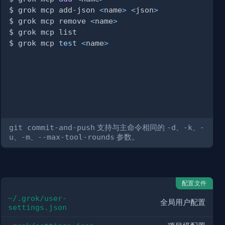
$ grok mcp add-json 
<
name
>
<
json
>
$ grok mcp remove 
<
name
>
$ grok mcp 
test
<
name
>
git commit-and-push
支持与主命令相同的
-d
、
-k
、
-
u
、
-m
、
--max-tool-rounds
参数。
配置文件
~/.grok/user-
全局用户配置
settings.json