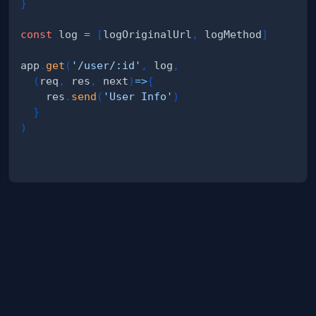
}
const
 log 
=
[
logOriginalUrl
,
 logMethod
]
app
.
get
(
'/user/:id'
,
 log
,
(
req
,
 res
,
 next
)
=>
{
    res
.
send
(
'User Info'
)
}
)