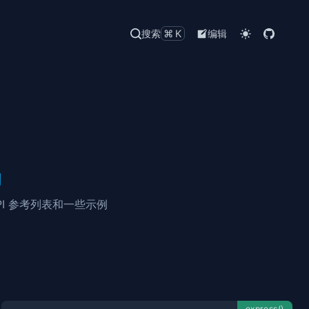
搜索
⌘K
编辑
单
PI 参考列表和一些示例
express()