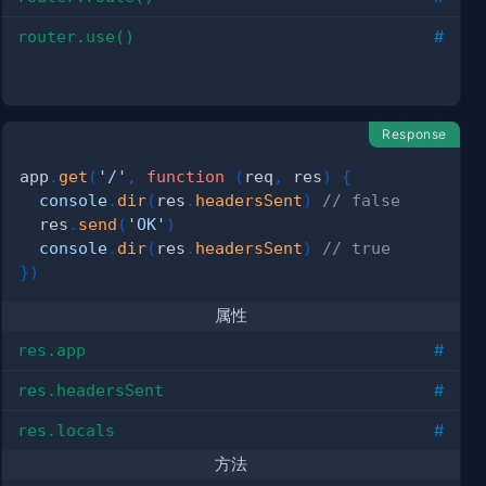
router.use()
#
Response
app
.
get
(
'/'
,
function
(
req
,
 res
)
{
console
.
dir
(
res
.
headersSent
)
// false
  res
.
send
(
'OK'
)
console
.
dir
(
res
.
headersSent
)
// true
}
)
属性
res.app
#
res.headersSent
#
res.locals
#
方法