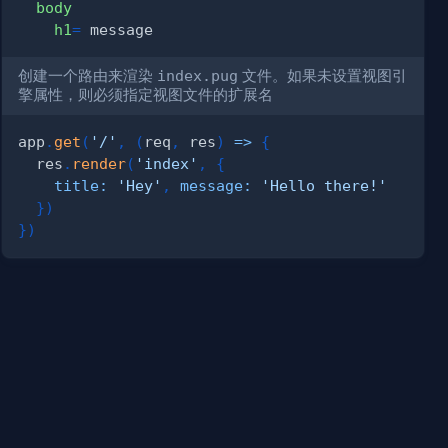
body
h1
=
 message
创建一个路由来渲染
index.pug
文件。如果未设置视图引
擎属性，则必须指定视图文件的扩展名
app
.
get
(
'/'
,
(
req
,
 res
)
=>
{
  res
.
render
(
'index'
,
{
title
:
'Hey'
,
message
:
'Hello there!'
}
)
}
)