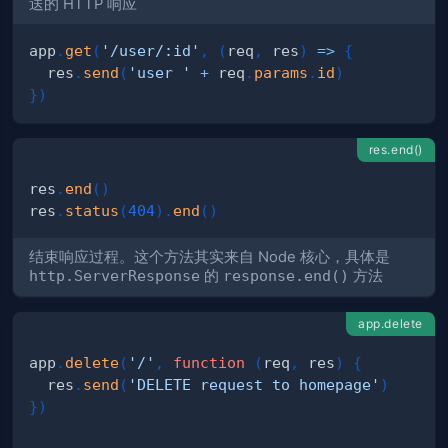
送的 HTTP 响应
app
.
get
(
'/user/:id'
,
(
req
,
 res
)
=>
{
  res
.
send
(
'user '
+
 req
.
params
.
id
)
}
)
res.end()
res
.
end
(
)
res
.
status
(
404
)
.
end
(
)
结束响应过程。这个方法其实来自 Node 核心，具体是
http.ServerResponse
的
response.end()
方法
app.delete
{
app
.
delete
(
'/'
,
function
(
req
,
 res
)
{
  res
.
send
(
'DELETE request to homepage'
)
}
)