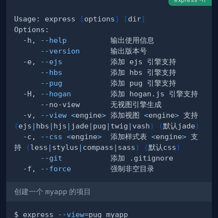
Usage: express 
[
options
]
[
dir
]
  -h, 
--help
--version
  -e, 
--ejs
--hbs
--pug
  -H, 
--hogan
  -v, 
--view
<
engine
>
 添加视图 
<
engine
>
 支持 
(
ejs
|
hbs
|
hjs
|
jade
|
pug
|
twig
|
vash
)
(
默认jade
)
  -c, 
--css
<
engine
>
  添加样式表 
<
engine
>
 支
持 
(
less
|
stylus
|
compass
|
sass
)
(
默认css
)
--git
  -f, 
--force
创建一个
myapp
的项目
$ express 
--view
=