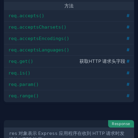
方法
req.accepts()
#
req.acceptsCharsets()
#
req.acceptsEncodings()
#
req.acceptsLanguages()
#
req.get()
获取HTTP 请求头字段
#
req.is()
#
req.param()
#
req.range()
#
Response
res
对象表示
Express
应用程序在收到 HTTP 请求时发