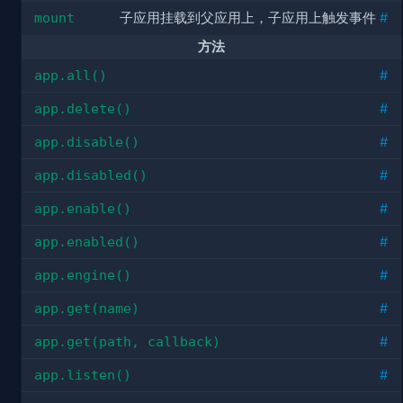
mount
子应用挂载到父应用上，子应用上触发事件
#
方法
app.all()
#
app.delete()
#
app.disable()
#
app.disabled()
#
app.enable()
#
app.enabled()
#
app.engine()
#
app.get(name)
#
app.get(path, callback)
#
app.listen()
#