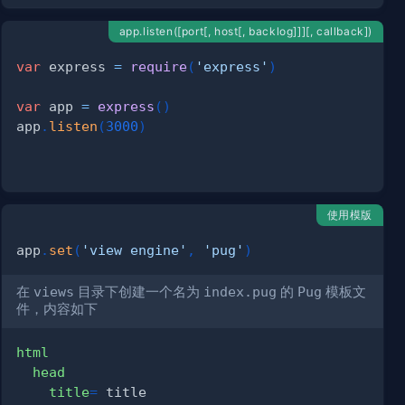
app.listen([port[, host[, backlog]]][, callback])
var
 express 
=
require
(
'express'
)
var
 app 
=
express
(
)
app
.
listen
(
3000
)
使用模版
app
.
set
(
'view engine'
,
'pug'
)
在
views
目录下创建一个名为
index.pug
的
Pug
模板文
件，内容如下
html
head
title
=
 title