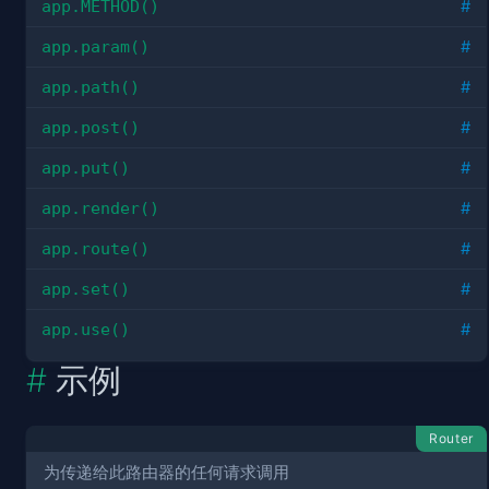
app.METHOD()
#
app.param()
#
app.path()
#
app.post()
#
app.put()
#
app.render()
#
app.route()
#
app.set()
#
app.use()
#
示例
Router
为传递给此路由器的任何请求调用