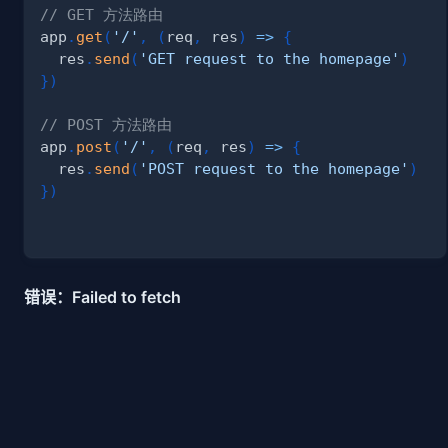
// GET 方法路由
app
.
get
(
'/'
,
(
req
,
 res
)
=>
{
  res
.
send
(
'GET request to the homepage'
)
}
)
// POST 方法路由
app
.
post
(
'/'
,
(
req
,
 res
)
=>
{
  res
.
send
(
'POST request to the homepage'
)
}
)