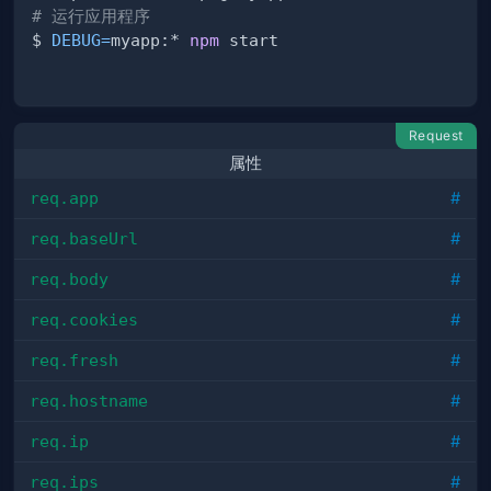
# 运行应用程序
$ 
DEBUG
=
myapp:* 
npm
Request
属性
req.app
#
req.baseUrl
#
req.body
#
req.cookies
#
req.fresh
#
req.hostname
#
req.ip
#
req.ips
#