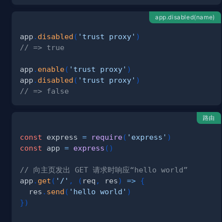
app.disabled(name)
app
.
disabled
(
'trust proxy'
)
// => true
app
.
enable
(
'trust proxy'
)
app
.
disabled
(
'trust proxy'
)
// => false
路由
const
 express 
=
require
(
'express'
)
const
 app 
=
express
(
)
// 向主页发出 GET 请求时响应“hello world”
app
.
get
(
'/'
,
(
req
,
 res
)
=>
{
  res
.
send
(
'hello world'
)
}
)