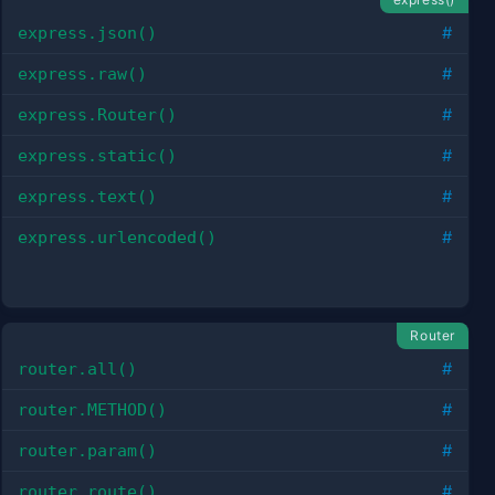
express.json()
#
express.raw()
#
express.Router()
#
express.static()
#
express.text()
#
express.urlencoded()
#
Router
router.all()
#
router.METHOD()
#
router.param()
#
router.route()
#