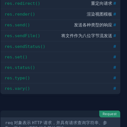
res.redirect()
重定向请求
#
res.render()
渲染视图模板
#
res.send()
发送各种类型的响应
#
res.sendFile()
将文件作为八位字节流发送
#
res.sendStatus()
#
res.set()
#
res.status()
#
res.type()
#
res.vary()
#
Request
req
对象表示
HTTP
请求，并具有请求查询字符串、参