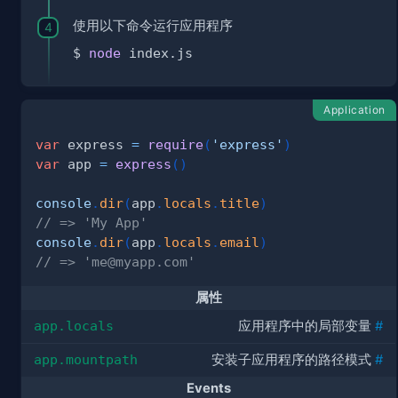
使用以下命令运行应用程序
$ 
node
Application
var
 express 
=
require
(
'express'
)
var
 app 
=
express
(
)
console
.
dir
(
app
.
locals
.
title
)
// => 'My App'
console
.
dir
(
app
.
locals
.
email
)
// => '
me@myapp.com
'
属性
app.locals
应用程序中的局部变量
#
app.mountpath
安装子应用程序的路径模式
#
Events