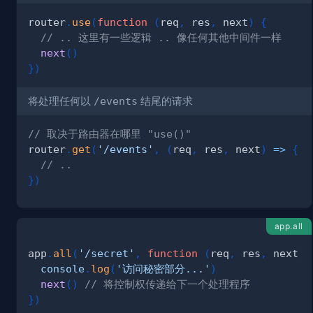
router
.
use
(
function
(
req
,
 res
,
 next
)
{
// .. 这里有一些逻辑 .. 像任何其他中间件一样
next
(
)
}
)
将处理任何以
/events
结尾的请求
// 取决于路由器在哪里 "use()"
router
.
get
(
'/events'
,
(
req
,
 res
,
 next
)
=>
{
// ..
}
)
app.all
app
.
all
(
'/secret'
,
function
(
req
,
 res
,
 next
)
console
.
log
(
'访问秘密部分...'
)
next
(
)
// 将控制权传递给下一个处理程序
}
)