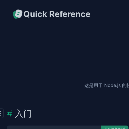
Quick Reference
这是用于 Node.j
入门
Hello World