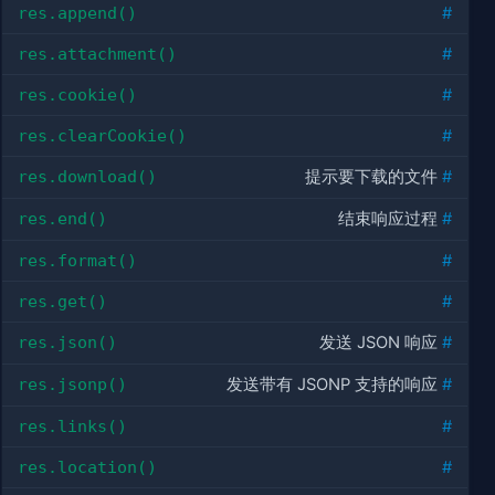
res.append()
#
res.attachment()
#
res.cookie()
#
res.clearCookie()
#
res.download()
提示要下载的文件
#
res.end()
结束响应过程
#
res.format()
#
res.get()
#
res.json()
发送 JSON 响应
#
res.jsonp()
发送带有 JSONP 支持的响应
#
res.links()
#
res.location()
#