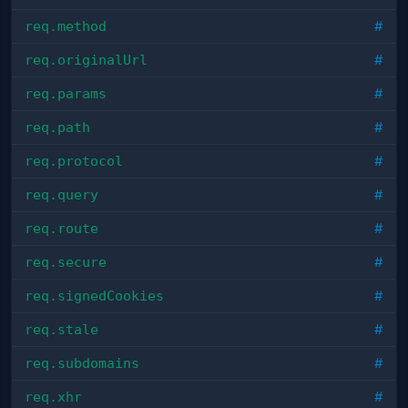
req.method
#
req.originalUrl
#
req.params
#
req.path
#
req.protocol
#
req.query
#
req.route
#
req.secure
#
req.signedCookies
#
req.stale
#
req.subdomains
#
req.xhr
#