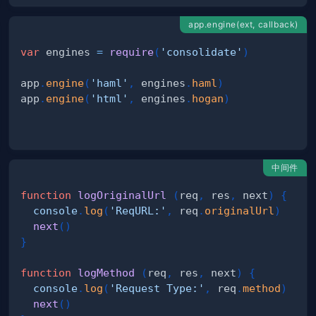
app.engine(ext, callback)
var
 engines 
=
require
(
'consolidate'
)
app
.
engine
(
'haml'
,
 engines
.
haml
)
app
.
engine
(
'html'
,
 engines
.
hogan
)
中间件
function
logOriginalUrl
(
req
,
 res
,
 next
)
{
console
.
log
(
'ReqURL:'
,
 req
.
originalUrl
)
next
(
)
}
function
logMethod
(
req
,
 res
,
 next
)
{
console
.
log
(
'Request Type:'
,
 req
.
method
)
next
(
)