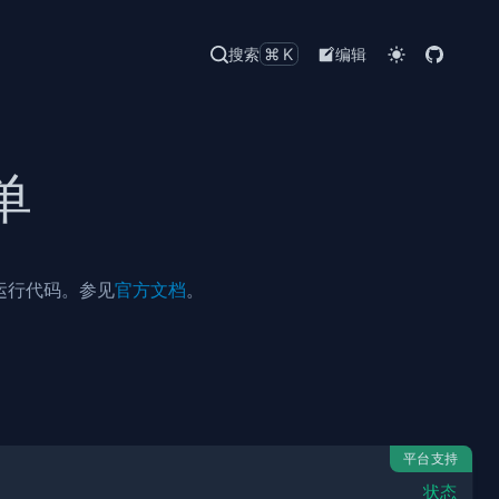
搜索
⌘K
编辑
单
改并运行代码。参见
官方文档
。
平台支持
状态