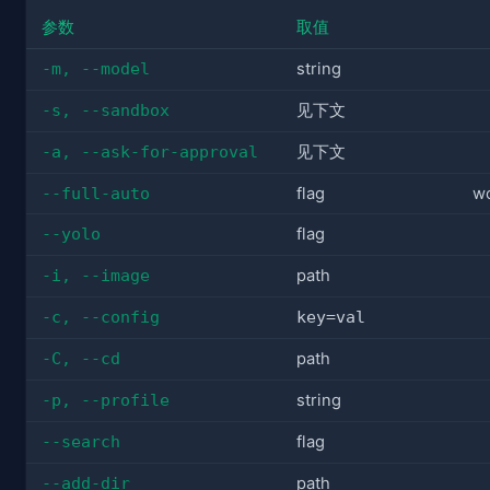
参数
取值
-m, --model
string
-s, --sandbox
见下文
-a, --ask-for-approval
见下文
--full-auto
flag
wo
--yolo
flag
-i, --image
path
-c, --config
key=val
-C, --cd
path
-p, --profile
string
--search
flag
--add-dir
path