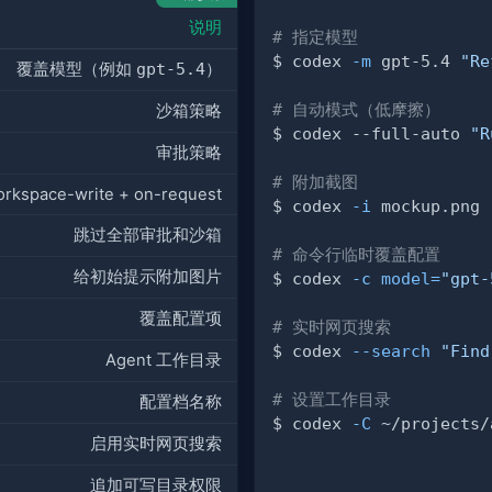
说明
# 指定模型
$ codex 
-m
 gpt-5.4 
"Re
覆盖模型（例如
gpt-5.4
）
# 自动模式（低摩擦）
沙箱策略
$ codex --full-auto 
"R
审批策略
# 附加截图
rkspace-write + on-request
$ codex 
-i
 mockup.png 
跳过全部审批和沙箱
# 命令行临时覆盖配置
给初始提示附加图片
$ codex 
-c
model
=
"gpt-
覆盖配置项
# 实时网页搜索
$ codex 
--search
"Find
Agent 工作目录
# 设置工作目录
配置档名称
$ codex 
-C
 ~/projects/
启用实时网页搜索
追加可写目录权限