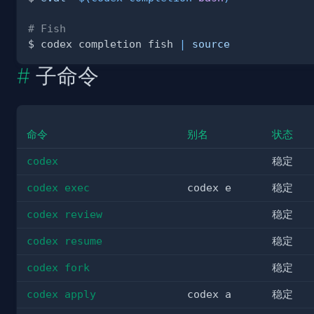
# Fish
$ codex completion fish 
|
source
子命令
命令
别名
状态
codex
稳定
codex exec
codex e
稳定
codex review
稳定
codex resume
稳定
codex fork
稳定
codex apply
codex a
稳定