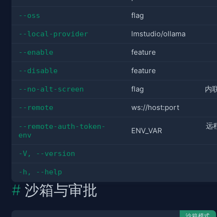
--oss
flag
--local-provider
lmstudio/ollama
--enable
feature
--disable
feature
--no-alt-screen
flag
内联
--remote
ws://host:port
远程
--remote-auth-token-
ENV_VAR
env
-V, --version
-h, --help
沙箱与审批
沙箱模式