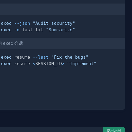
 
exec
--json
"Audit security"
 
exec
-o
 last.txt 
"Summarize"
exec 会话
 
exec
 resume 
--last
"Fix the bugs"
 
exec
 resume 
<
SESSION_ID
>
"Implement"
使用示例