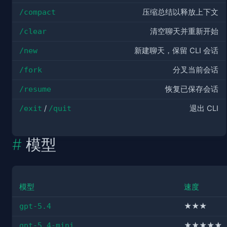
/compact
压缩总结以释放上下文
/clear
清空聊天并重新开始
/new
新建聊天，保留 CLI 会话
/fork
分叉当前会话
/resume
恢复已保存会话
/exit
/
/quit
退出 CLI
模型
模型
速度
gpt-5.4
★★★
gpt-5.4-mini
★★★★★