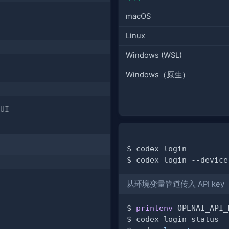
macOS
Linux
Windows (WSL)
Windows（原生）
UI
$ codex login         
$ codex login --device
从环境变量管道传入 API key
$ 
printenv
 OPENAI_API_
$ codex login status  