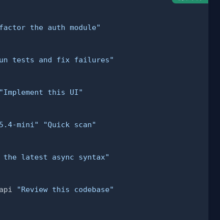
factor the auth module"
un tests and fix failures"
"Implement this UI"
5.4-mini"
"Quick scan"
 the latest async syntax"
api 
"Review this codebase"