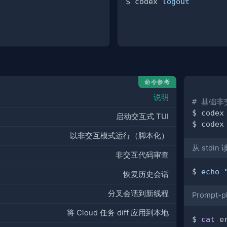
$ codex 
logout
命令参考
说明
# 基础非
$ codex
启动交互式 TUI
$ codex
以非交互模式运行（脚本化）
从 stdi
非交互代码审查
$ 
echo
恢复历史会话
分叉会话到新线程
Prompt
将 Cloud 任务 diff 应用到本地
$ 
cat
 e