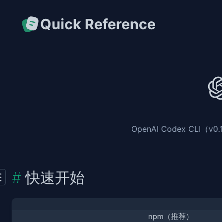
Quick Reference
OpenAI Codex C
快速开始
npm（推荐）