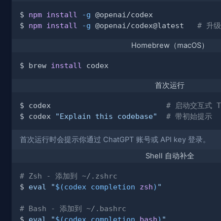
$ 
npm
install
-g
$ 
npm
install
-g
 @openai/codex@latest   
# 升级
Homebrew（macOS）
$ brew 
install
首次运行
$ codex                          
# 启动交互式 T
$ codex 
"Explain this codebase"
# 带初始提示
首次运行时会提示你通过 ChatGPT 账号或 API key 登录。
Shell 自动补全
# Zsh - 添加到 ~/.zshrc
$ 
eval
"
$(
codex completion 
zsh
)
"
# Bash - 添加到 ~/.bashrc
$ 
eval
"
$(
codex completion 
bash
)
"